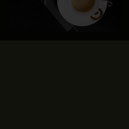
Är du i behov av juridisk rådgivning?
Varmt välkommen att kontakta oss för ett inledande möte.
KONTAKTA OSS