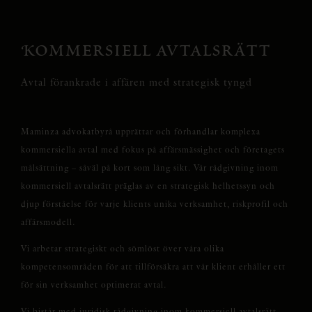
Kommersiell avtalsrätt
Avtal förankrade i affären med strategisk tyngd
Maminza advokatbyrå upprättar och förhandlar komplexa
kommersiella avtal med fokus på affärsmässighet och företagets
målsättning – såväl på kort som lång sikt. Vår rådgivning inom
kommersiell avtalsrätt präglas av en strategisk helhetssyn och
djup förståelse för varje klients unika verksamhet, riskprofil och
affärsmodell.
Vi arbetar strategiskt och sömlöst över våra olika
kompetensområden för att tillförsäkra att vår klient erhåller ett
för sin verksamhet optimerat avtal.
Vi bistår med juridisk rådgivning inom kommersiell avtalsrätt