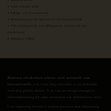
• Joint venture-avtal
• Inköps- och leveransavtal
• Distributionsavtal, agentavtal och franchiseavtal
• Tillverkningsavtal, utvecklingsavtal, licensavtal och
royaltyavtal
• Allmänna villkor
Maminza advokatbyrå arbetar såväl nationellt som
internationellt,
och vi har lång erfarenhet av att förhandla
avtal med globala aktörer. Vi är vana att navigera komplexa
affärssammanhang där olika rättssystem och affärskulturer möts.
I vår rådgivning förenar vi juridisk precision med affärsmässig