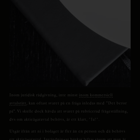
Inom juridisk rådgivning, inte minst
inom kommersiell
avtalsrätt
, kan oftast svaret på en fråga inledas med ”Det beror
på”. Vi skulle dock hävda att svaret på rubricerad frågeställning,
dvs om aktieägaravtal behövs, är ett klart, "Ja!".
Utgår ifrån att ni i bolaget är fler än en person och då behövs
ett aktieägaravtal. Invändningar brukar lyftas såsom att man är