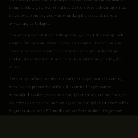
kompis, släkt, gifta och så vidare. Desto större anledning att då
ha ett avtal som reglerar vad som ska gälla i såväl drift som
avveckling av bolaget.
Pengar är som bekant en väldigt vanlig orsak till missnöje och
osämja. Det är som bekant bättre att stämma i bäcken än i än.
Passa på att skriva avtalet när ni är överens, det är betydligt
enklare då än när man börjat ha olika uppfattningar kring det
mesta.
Avtalet ges oftast inte mycket tanke så länge man är överens,
men har ett preventivt syfte vid eventuell begynnande
missämja. I avtalet ges en stor möjlighet att reglera hur bolaget
ska styras och man har som en ägare en möjlighet att exempelvis
begränsa styrelsen/VD möjlighet att fatta beslut i frågor som
man själv önskar ha inflytande i. Det kan gälla frågor kring nya
lån, ingående i avtal av viss omsättning, regering av avtals
ingående med släkt och vänner i bolagets namn med mera.